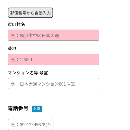
市町村名
番地
マンション名等 号室
電話番号
必須